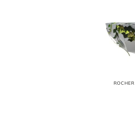
ORIGAMI 3D
DÉCORATIONS
FAMILLE & ENFANTS
PAPETERIE
IDÉES CADEAUX
OBJETS PERSONNALISÉS
ROCHER 