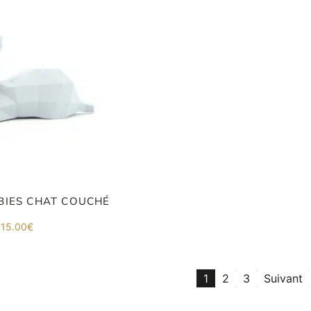
BIES CHAT COUCHÉ
15.00
€
1
2
3
Suivant