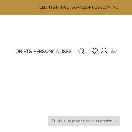
×
CLIENTS PRO
QUI SOMMES-NOUS ?
CONTACT
MON COMPTE
Déjà inscrit ?
Nouveau ?
OBJETS PERSONNALISÉS
Connectez-vous
Inscrivez-vous
J'ai oublié mon mot de passe?
JE ME CONNECTE