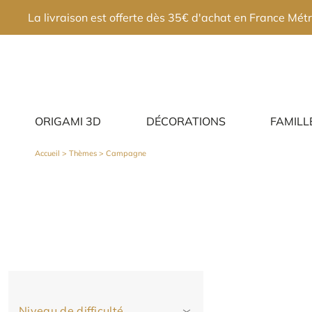
×
La livraison est offerte dès 35€ d'achat en France Métr
ORIGAMI 3D
DÉCORATIONS
FAMILL
Accueil
> Thèmes > Campagne
Niveau de difficulté