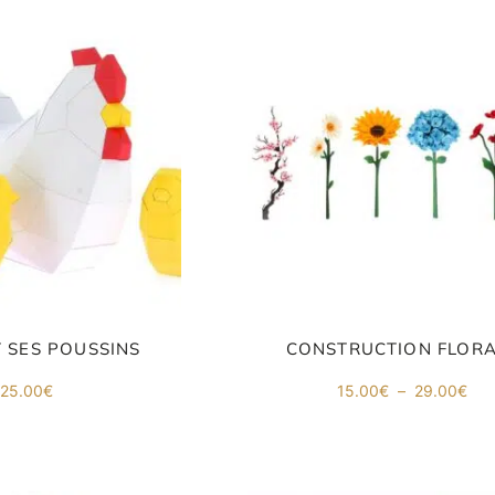
 SES POUSSINS
CONSTRUCTION FLOR
Pla
25.00
€
15.00
€
–
29.00
€
de
prix
15.
à