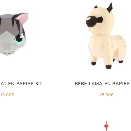
HAT EN PAPIER 3D
BÉBÉ LAMA EN PAPIER
15.00
€
28.00
€