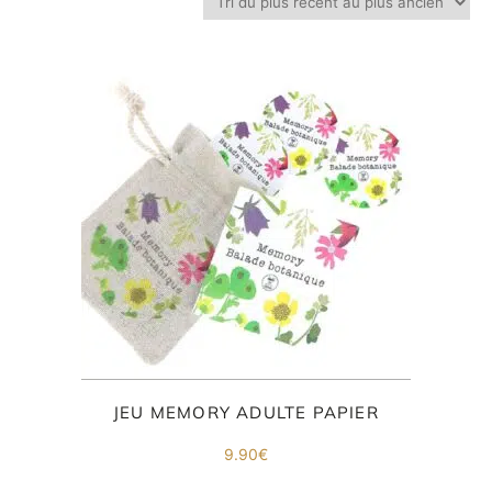
Inscri
ou
vous
m
m
d
p
JEU MEMORY ADULTE PAPIER
9.90
€