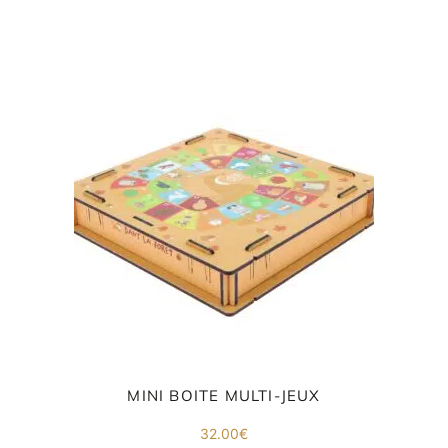
co
.
MINI BOITE MULTI-JEUX
32.00
€