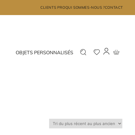
×
CLIENTS PRO
QUI SOMMES-NOUS ?
CONTACT
MON COMPTE
Déjà inscrit ?
Nouveau ?
OBJETS PERSONNALISÉS
Connectez-vous
Inscrivez-vous
J'ai oublié mon mot de passe?
JE ME CONNECTE