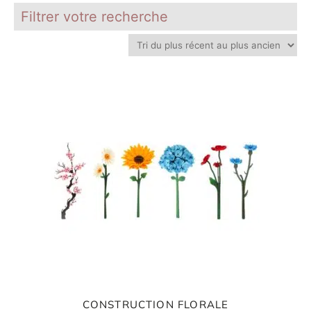
Inscri
ou
Filtrer votre recherche
vous
m
m
d
p
CONSTRUCTION FLORALE