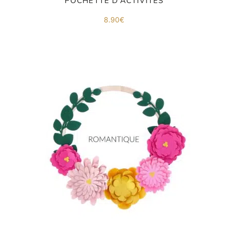
POCHETTE D’ACTIVITÉS
co
.
8.90
€