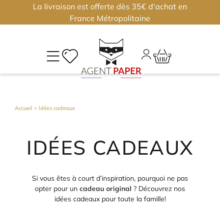
La livraison est offerte dès 35€ d'achat en
×
×
France Métropolitaine
M
CO
Déjà
Accueil
> Idées cadeaux
inscri
?
IDÉES CADEAUX
Conne
vous
Si vous êtes à court d’inspiration, pourquoi ne pas
opter pour un
cadeau original
? Découvrez nos
Nouv
idées cadeaux pour toute la famille!
?
J'