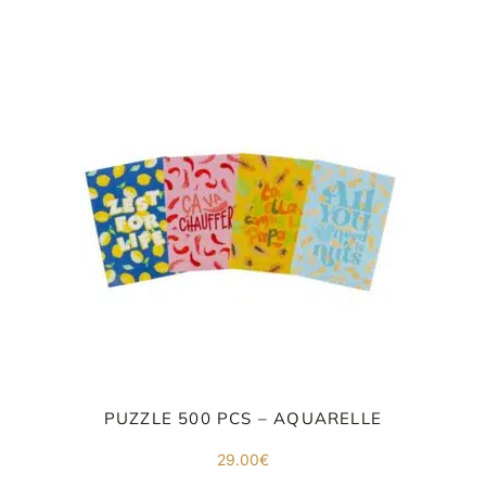
E
va
m
d
je
re
av
pr
co
PUZZLE 500 PCS – AQUARELLE
d
la
po
29.00
€
d