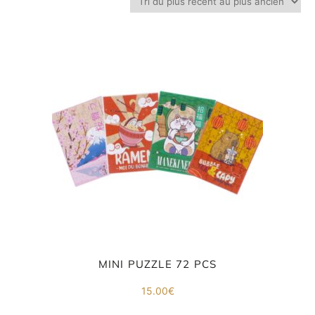
Inscri
ou
vous
m
m
d
p
MINI PUZZLE 72 PCS
15.00
€