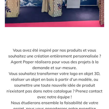
E
va
m
d
je
re
Vous avez été inspiré par nos produits et vous
av
souhaitez une création entièrement personnalisée ?
pr
Agent Paper réalisera pour vous des projets à la
co
d
demande et sur-mesure.
la
Vous souhaitez transformer votre logo en objet 3D,
po
réaliser un objet en bois à partir d’un modèle, ou
d
co
soumettre une toute nouvelle idée de produit
.
n’existant pas dans notre catalogue ? Prenez contact
avec notre équipe !
Nous étudierons ensemble la faisabilité de votre
projet, nous vous apporterons notre expertise