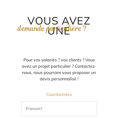
VOUS AVEZ
demande particulière ?
UNE
Pour vos salariés ? vos clients ? Vous
avez un projet particulier ? Contactez-
nous, nous pourrons vous proposer un
devis personnalisé !
ORIGAMI 3D
Coordonnées
DÉCORATIONS
N
FAMILLE & ENFANTS
o