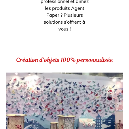
professionnel et aimez
Inscri
m
vous
les produits Agent
d
Paper ? Plusieurs
p
solutions s’offrent à
vous !
Création d’objets 100% personnalisée