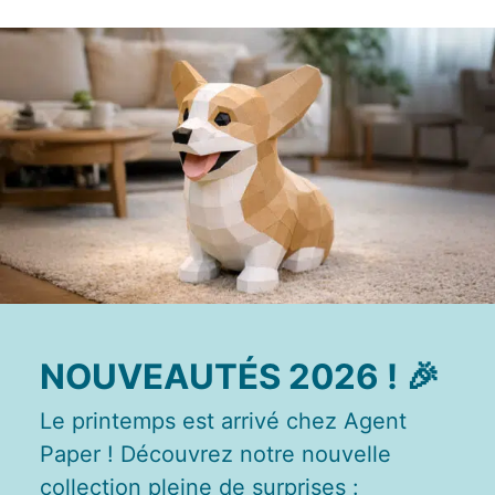
E
va
m
d
je
re
av
pr
co
d
la
po
d
NOUVEAUTÉS 2026 !
🎉
co
.
Le printemps est arrivé chez Agent
Paper ! Découvrez notre nouvelle
collection pleine de surprises :