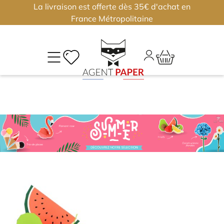
La livraison est offerte dès 35€ d'achat en
×
×
France Métropolitaine
M
CO
Déjà
inscri
?
Conne
vous
Nouv
J'
ou
?
m