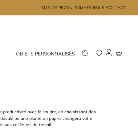
×
CLIENTS PRO
QUI SOMMES-NOUS ?
CONTACT
MON COMPTE
Déjà inscrit ?
Nouveau ?
OBJETS PERSONNALISÉS
Connectez-vous
Inscrivez-vous
J'ai oublié mon mot de passe?
e productivité avec le sourire, en
choisissant des
t décalé ou une plante en papier changera votre
e vos collègues de travail.
JE ME CONNECTE