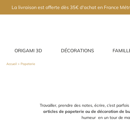
×
La livraison est offerte dès 35€ d'achat en France Métr
ORIGAMI 3D
DÉCORATIONS
FAMILL
Accueil
> Papeterie
Travailler, prendre des notes, écrire, c’est parf
articles de papeterie ou de décoration de b
humeur en un tour de main.