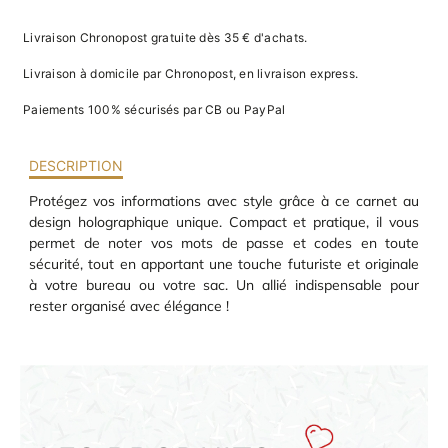
va
PASSE
m
Livraison Chronopost gratuite dès 35 € d'achats.
d
HOLOGRAPHIQUE
je
Livraison à domicile par Chronopost, en livraison express.
re
av
Paiements 100% sécurisés par CB ou PayPal
pr
co
d
DESCRIPTION
la
po
Protégez vos informations avec style grâce à ce carnet au
d
design holographique unique. Compact et pratique, il vous
co
.
permet de noter vos mots de passe et codes en toute
sécurité, tout en apportant une touche futuriste et originale
à votre bureau ou votre sac. Un allié indispensable pour
rester organisé avec élégance !