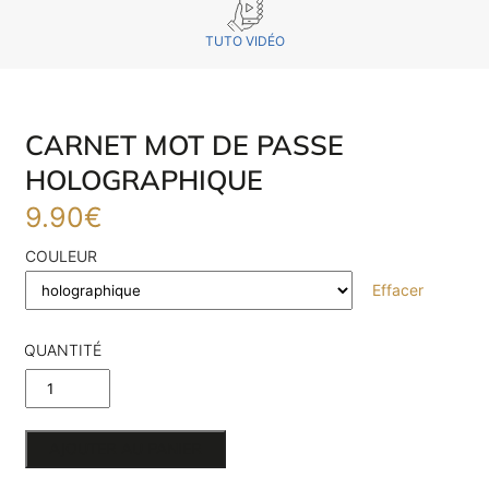
TUTO VIDÉO
CARNET MOT DE PASSE
HOLOGRAPHIQUE
9.90
€
COULEUR
Effacer
QUANTITÉ
DE
CARNET
AJOUTER AU PANIER
MOT DE
E