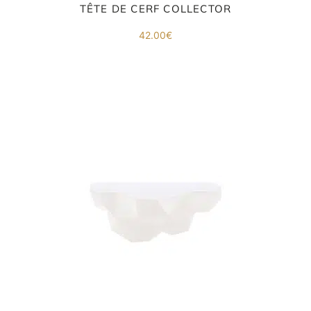
co
TÊTE DE CERF COLLECTOR
.
42.00
€