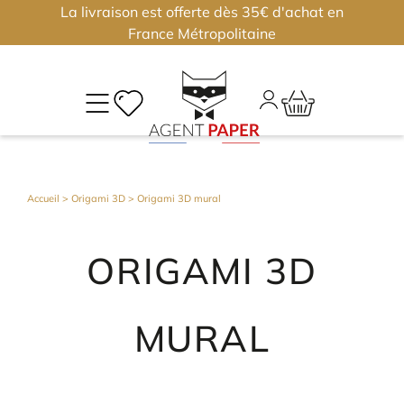
La livraison est offerte dès 35€ d'achat en
×
×
France Métropolitaine
M
CO
Déjà
Accueil
>
Origami 3D
> Origami 3D mural
inscri
?
ORIGAMI 3D
Conne
vous
MURAL
Nouv
?
J'