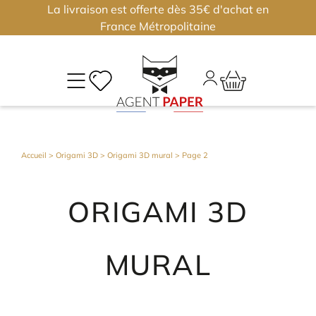
La livraison est offerte dès 35€ d'achat en
×
×
France Métropolitaine
M
CO
Déjà
Accueil
>
Origami 3D
>
Origami 3D mural
> Page 2
inscri
?
ORIGAMI 3D
Conne
vous
MURAL
Nouv
?
J'