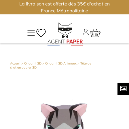
La livraison est offerte dès 35€ d'achat en
×
×
France Métropolitaine
M
CO
Déjà
Accueil
>
Origami 3D
>
Origami 3D Animaux
> Tête de
chat en papier 3D
inscri
?
Conne
vous
Nouv
?
J'