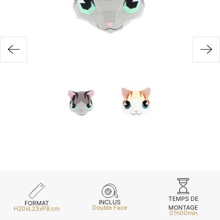
Inscri
ou
vous
m
m
d
p
TEMPS DE
INCLUS
FORMAT
MONTAGE
Double Face
H20xL23xP8 cm
01h00min