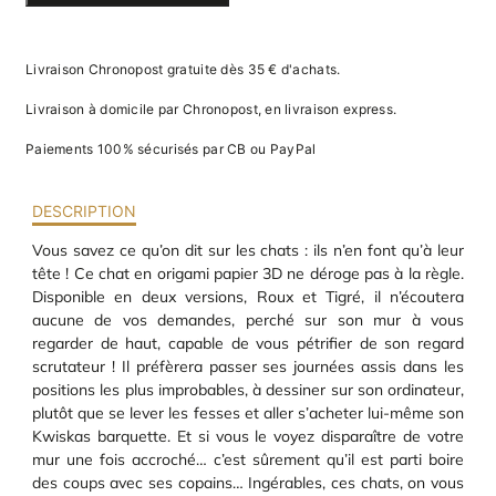
EN PAPIER
va
m
3D
d
je
Livraison Chronopost gratuite dès 35 € d'achats.
re
av
Livraison à domicile par Chronopost, en livraison express.
pr
co
Paiements 100% sécurisés par CB ou PayPal
d
la
po
DESCRIPTION
d
co
Vous savez ce qu’on dit sur les chats : ils n’en font qu’à leur
.
tête ! Ce chat en origami papier 3D ne déroge pas à la règle.
Disponible en deux versions, Roux et Tigré, il n’écoutera
aucune de vos demandes, perché sur son mur à vous
regarder de haut, capable de vous pétrifier de son regard
scrutateur ! Il préfèrera passer ses journées assis dans les
positions les plus improbables, à dessiner sur son ordinateur,
plutôt que se lever les fesses et aller s’acheter lui-même son
Kwiskas barquette. Et si vous le voyez disparaître de votre
mur une fois accroché… c’est sûrement qu’il est parti boire
des coups avec ses copains… Ingérables, ces chats, on vous