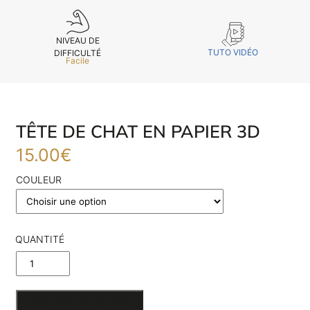
NIVEAU DE
TUTO VIDÉO
DIFFICULTÉ
Facile
TÊTE DE CHAT EN PAPIER 3D
15.00
€
COULEUR
QUANTITÉ
DE TÊTE
DE CHAT
AJOUTER AU PANIER
E