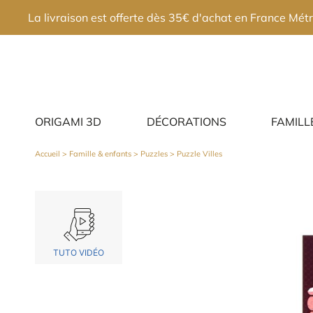
×
La livraison est offerte dès 35€ d'achat en France Métr
ORIGAMI 3D
DÉCORATIONS
FAMILL
Accueil
>
Famille & enfants
>
Puzzles
> Puzzle Villes
TUTO VIDÉO