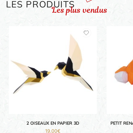
LES PRODUITS
Les plus vendus
ORIGAMI 3D
DÉCORATIONS
FAMILLE & ENFANTS
PAPETERIE
IDÉES CADEAUX
2 OISEAUX EN PAPIER 3D
PETIT REN
19.00
€