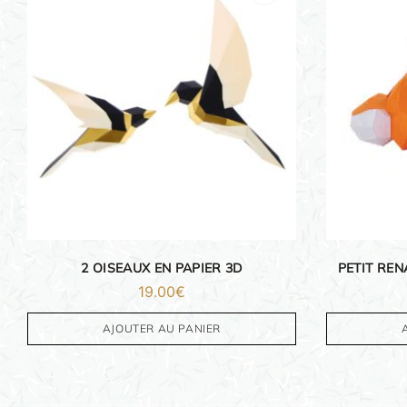
ORIGAMI 3D
DÉCORATIONS
FAMILLE & ENFANTS
PAPETERIE
2 OISEAUX EN PAPIER 3D
PETIT REN
19.00
€
IDÉES CADEAUX
AJOUTER AU PANIER
OBJETS PERSONNALISÉS