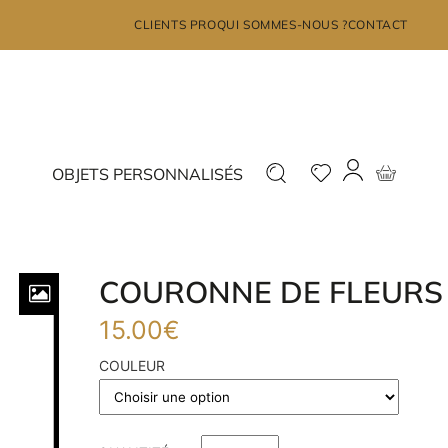
×
CLIENTS PRO
QUI SOMMES-NOUS ?
CONTACT
MON COMPTE
Déjà inscrit ?
Nouveau ?
OBJETS PERSONNALISÉS
Connectez-vous
Inscrivez-vous
COURONNE DE FLEURS
15.00
€
J'ai oublié mon mot de passe?
COULEUR
JE ME CONNECTE