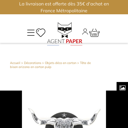
La livraison est offerte dès 35€ d'achat en
×
×
France Métropolitaine
M
CO
Déjà
Accueil
>
Décorations
>
Objets déco en carton
> Tête de
bison arizona en carton pulp
inscri
?
Conne
vous
Nouv
?
J'