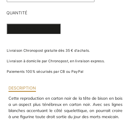
va
m
d
QUANTITÉ
je
re
DE TÊTE
av
AJOUTER AU PANIER
pr
DE BISON
co
d
ARIZONA
la
Livraison Chronopost gratuite dès 35 € d'achats.
po
EN
d
Livraison à domicile par Chronopost, en livraison express.
co
CARTON
.
Paiements 100% sécurisés par CB ou PayPal
PULP
DESCRIPTION
Cette reproduction en carton noir de la tête de bison en bois
a un aspect plus ténébreux en carton noir. Avec ses lignes
blanches accentuant le côté squelettique, on pourrait croire
à une figurine toute droit sortie du jour des morts mexicain.