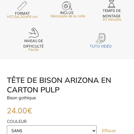
TEMPS DE
INCLUS
FORMAT
MONTAGE
Nécessite de la colle
H21.5xL30xP6 cm
30 minutes
NIVEAU DE
TUTO VIDÉO
DIFFICULTÉ
Facile
TÊTE DE BISON ARIZONA EN
CARTON PULP
Bison gothique
24.00
€
COULEUR
E
Effacer