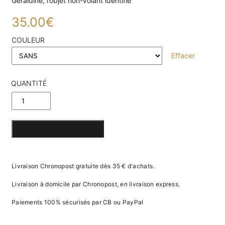
Géraldine, l’objet non-volant identifié
va
m
35.00
€
d
je
re
COULEUR
av
Effacer
pr
co
d
QUANTITÉ
la
po
DE
d
co
AUTRUCHE
.
AJOUTER AU PANIER
EN PAPIER
3D
Livraison Chronopost gratuite dès 35 € d'achats.
Livraison à domicile par Chronopost, en livraison express.
Paiements 100% sécurisés par CB ou PayPal