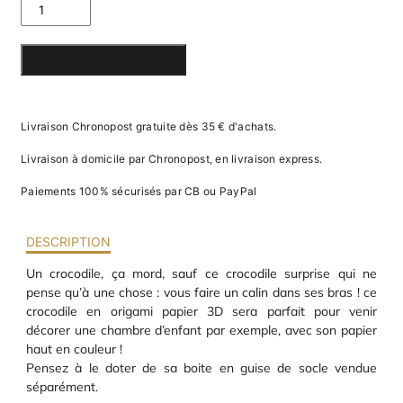
va
DE PETIT
m
d
CROCODILE
je
AJOUTER AU PANIER
re
SURPRISE
av
pr
co
Livraison Chronopost gratuite dès 35 € d'achats.
d
la
Livraison à domicile par Chronopost, en livraison express.
po
d
Paiements 100% sécurisés par CB ou PayPal
co
.
DESCRIPTION
Un crocodile, ça mord, sauf ce crocodile surprise qui ne
pense qu’à une chose : vous faire un calin dans ses bras ! ce
crocodile en origami papier 3D sera parfait pour venir
décorer une chambre d’enfant par exemple, avec son papier
haut en couleur !
Pensez à le doter de sa boite en guise de socle vendue
séparément.