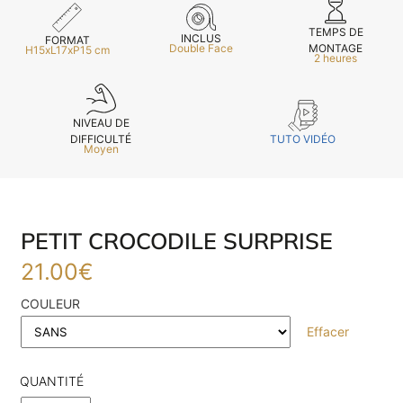
TEMPS DE
INCLUS
FORMAT
MONTAGE
Double Face
H15xL17xP15 cm
2 heures
NIVEAU DE
TUTO VIDÉO
DIFFICULTÉ
Moyen
PETIT CROCODILE SURPRISE
21.00
€
COULEUR
Effacer
QUANTITÉ
E