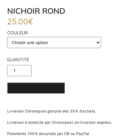
NICHOIR ROND
25.00
€
COULEUR
QUANTITÉ
DE
NICHOIR
AJOUTER AU PANIER
ROND
Livraison Chronopost gratuite dès 35 € d'achats.
Livraison à domicile par Chronopost, en livraison express.
Paiements 100% sécurisés par CB ou PayPal
E