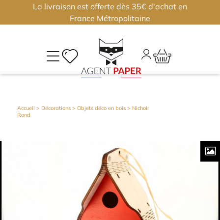
La livraison est offerte dès 35€ d'achat en
×
×
France Métropolitaine
M
CO
Déjà
Accueil
>
Décorations
>
Objets déco en bois
> Nichoir
Rond
inscri
?
Conne
vous
Nouv
?
J'