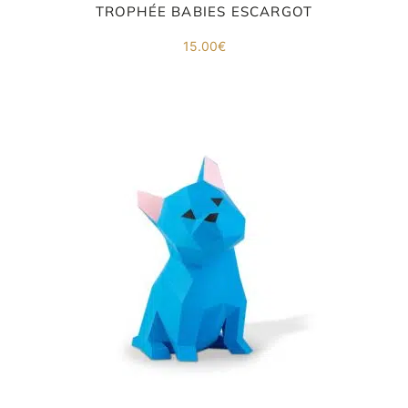
co
TROPHÉE BABIES ESCARGOT
.
15.00
€