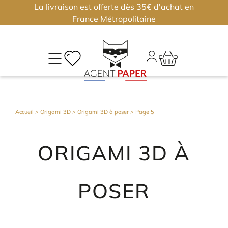
La livraison est offerte dès 35€ d'achat en
×
×
France Métropolitaine
M
CO
Déjà
Accueil
>
Origami 3D
>
Origami 3D à poser
> Page 5
inscri
?
ORIGAMI 3D À
Conne
vous
POSER
Nouv
?
J'