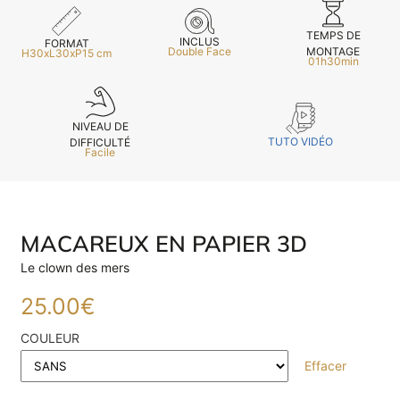
TEMPS DE
INCLUS
FORMAT
MONTAGE
Double Face
H30xL30xP15 cm
01h30min
NIVEAU DE
TUTO VIDÉO
DIFFICULTÉ
Facile
MACAREUX EN PAPIER 3D
Le clown des mers
25.00
€
COULEUR
Effacer
E