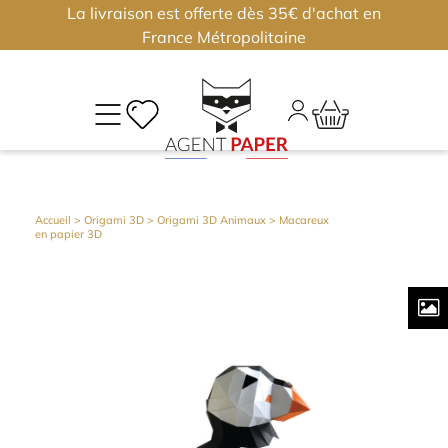
La livraison est offerte dès 35€ d'achat en
×
×
France Métropolitaine
M
CO
Déjà
Accueil
>
Origami 3D
>
Origami 3D Animaux
> Macareux
en papier 3D
inscri
?
Conne
vous
Nouv
?
J'