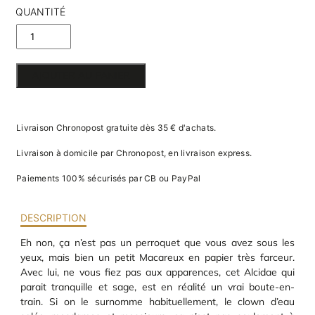
va
QUANTITÉ
m
d
DE
je
re
MACAREUX
av
AJOUTER AU PANIER
pr
EN PAPIER
co
d
3D
la
Livraison Chronopost gratuite dès 35 € d'achats.
po
d
Livraison à domicile par Chronopost, en livraison express.
co
.
Paiements 100% sécurisés par CB ou PayPal
DESCRIPTION
Eh non, ça n’est pas un perroquet que vous avez sous les
yeux, mais bien un petit Macareux en papier très farceur.
Avec lui, ne vous fiez pas aux apparences, cet Alcidae qui
parait tranquille et sage, est en réalité un vrai boute-en-
train. Si on le surnomme habituellement, le clown d’eau