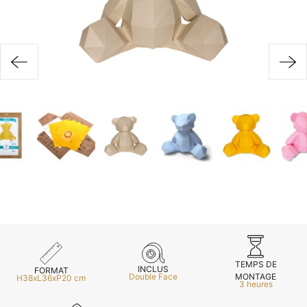
Inscri
ou
vous
m
m
d
p
TEMPS DE
INCLUS
FORMAT
MONTAGE
Double Face
H38xL36xP20 cm
3 heures