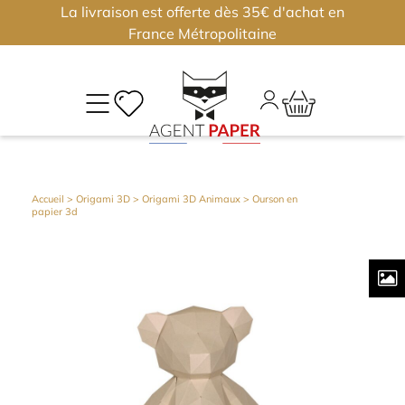
La livraison est offerte dès 35€ d'achat en
×
×
France Métropolitaine
M
CO
Déjà
Accueil
>
Origami 3D
>
Origami 3D Animaux
> Ourson en
papier 3d
inscri
?
Conne
vous
Nouv
?
J'