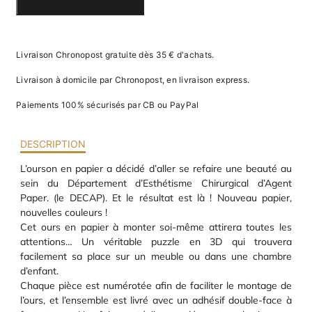
AJOUTER AU PANIER
va
EN PAPIER
m
d
3D
je
re
Livraison Chronopost gratuite dès 35 € d'achats.
av
pr
Livraison à domicile par Chronopost, en livraison express.
co
d
Paiements 100% sécurisés par CB ou PayPal
la
po
d
DESCRIPTION
co
.
L’ourson en papier a décidé d’aller se refaire une beauté au
sein du Département d’Esthétisme Chirurgical d’Agent
Paper. (le DECAP). Et le résultat est là ! Nouveau papier,
nouvelles couleurs !
Cet ours en papier à monter soi-même attirera toutes les
attentions… Un véritable puzzle en 3D qui trouvera
facilement sa place sur un meuble ou dans une chambre
d’enfant.
Chaque pièce est numérotée afin de faciliter le montage de
l’ours, et l’ensemble est livré avec un adhésif double-face à