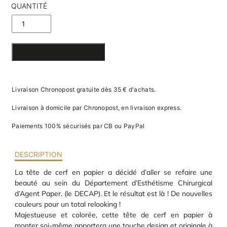
va
QUANTITÉ
m
d
DE TÊTE
je
re
DE CERF
av
AJOUTER AU PANIER
pr
EN PAPIER
co
d
3D
la
Livraison Chronopost gratuite dès 35 € d'achats.
po
d
Livraison à domicile par Chronopost, en livraison express.
co
.
Paiements 100% sécurisés par CB ou PayPal
DESCRIPTION
La tête de cerf en papier a décidé d’aller se refaire une
beauté au sein du Département d’Esthétisme Chirurgical
d’Agent Paper. (le DECAP). Et le résultat est là ! De nouvelles
couleurs pour un total relooking !
Majestueuse et colorée, cette tête de cerf en papier à
monter soi-même apportera une touche design et originale à