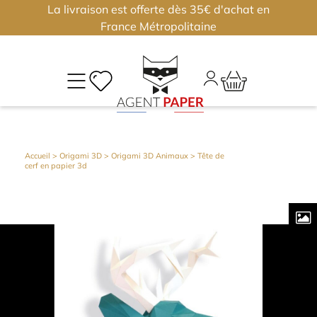
La livraison est offerte dès 35€ d'achat en
×
×
France Métropolitaine
M
CO
Déjà
Accueil
>
Origami 3D
>
Origami 3D Animaux
> Tête de
cerf en papier 3d
inscri
?
Conne
vous
Nouv
?
J'