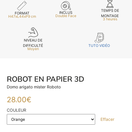
TEMPS DE
INCLUS
FORMAT
MONTAGE
Double Face
H47xL44xP9 cm
3 heures
NIVEAU DE
TUTO VIDÉO
DIFFICULTÉ
Moyen
ROBOT EN PAPIER 3D
Domo arigato mister Roboto
28.00
€
COULEUR
Effacer
E