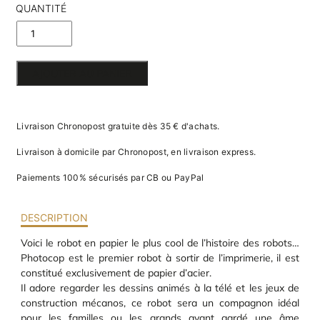
va
QUANTITÉ
m
d
DE ROBOT
je
re
EN PAPIER
av
AJOUTER AU PANIER
pr
3D
co
d
la
Livraison Chronopost gratuite dès 35 € d'achats.
po
d
Livraison à domicile par Chronopost, en livraison express.
co
.
Paiements 100% sécurisés par CB ou PayPal
DESCRIPTION
Voici le robot en papier le plus cool de l’histoire des robots…
Photocop est le premier robot à sortir de l’imprimerie, il est
constitué exclusivement de papier d’acier.
Il adore regarder les dessins animés à la télé et les jeux de
construction mécanos, ce robot sera un compagnon idéal
pour les familles ou les grands ayant gardé une âme