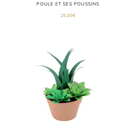
co
POULE ET SES POUSSINS
.
25.00
€