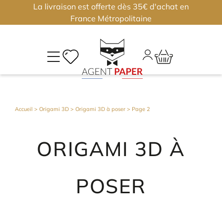
La livraison est offerte dès 35€ d'achat en
×
×
France Métropolitaine
M
CO
Déjà
Accueil
>
Origami 3D
>
Origami 3D à poser
> Page 2
inscri
?
ORIGAMI 3D À
Conne
vous
POSER
Nouv
?
J'