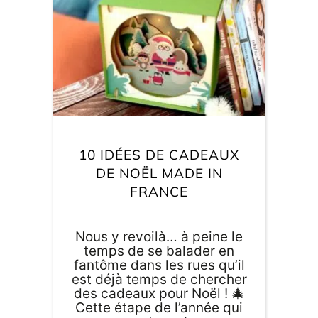
E
va
m
d
je
re
10 IDÉES DE CADEAUX
av
pr
DE NOËL MADE IN
co
FRANCE
d
la
po
d
Nous y revoilà… à peine le
co
temps de se balader en
.
fantôme dans les rues qu’il
est déjà temps de chercher
des cadeaux pour Noël ! 🎄
Cette étape de l’année qui