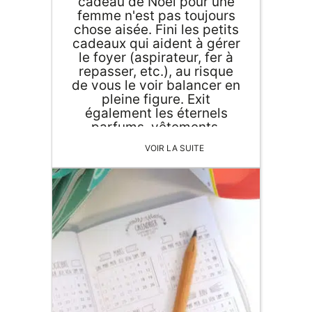
cadeau de Noël pour une
femme n'est pas toujours
chose aisée. Fini les petits
cadeaux qui aident à gérer
le foyer (aspirateur, fer à
repasser, etc.), au risque
de vous le voir balancer en
pleine figure. Exit
également les éternels
parfums, vêtements,
bijoux, Mme en a déjà un
VOIR LA SUITE
paquet. Et puis il serait
temps de trouver de
nouvelles idées pour un
cadeau parfait. Si Mr n'est
pas très inspiré, on vous
donne nos meilleures idées
originales pour différents
budgets.