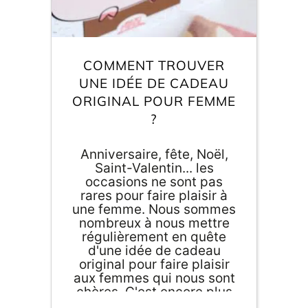
COMMENT TROUVER
UNE IDÉE DE CADEAU
ORIGINAL POUR FEMME
?
Anniversaire, fête, Noël,
Saint-Valentin... les
occasions ne sont pas
rares pour faire plaisir à
une femme. Nous sommes
nombreux à nous mettre
régulièrement en quête
d'une idée de cadeau
original pour faire plaisir
aux femmes qui nous sont
chères. C'est encore plus
vrai en ce moment avec la