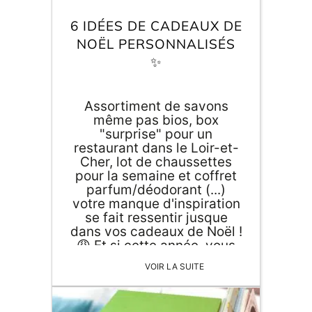
Inscri
m
vous
6 IDÉES DE CADEAUX DE
d
NOËL PERSONNALISÉS
p
✨
Assortiment de savons
même pas bios, box
"surprise" pour un
restaurant dans le Loir-et-
Cher, lot de chaussettes
pour la semaine et coffret
parfum/déodorant (...)
votre manque d'inspiration
se fait ressentir jusque
dans vos cadeaux de Noël !
😩 Et si cette année, vous
misiez sur le côté unique
VOIR LA SUITE
des cadeaux personnalisés
??! Agent Paper a de quoi
vous faire rougir...🎅🏻🎁