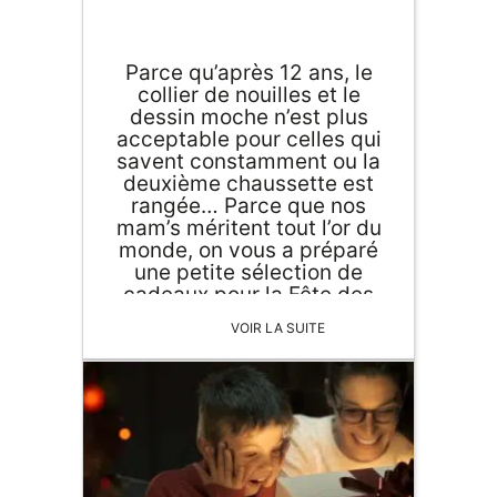
une tâche compliquée :
voilà 10 idées de superbes
cadeaux made in France
Parce qu’après 12 ans, le
pour un Noël heureux ! 🎅🏻
collier de nouilles et le
🎁
dessin moche n’est plus
acceptable pour celles qui
savent constamment ou la
deuxième chaussette est
rangée… Parce que nos
mam’s méritent tout l’or du
monde, on vous a préparé
une petite sélection de
cadeaux pour la Fête des
mères ! 💕 Les tableaux Le
VOIR LA SUITE
[…]