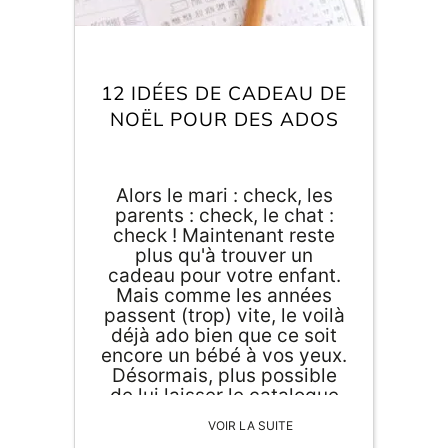
12 IDÉES DE CADEAU DE
NOËL POUR DES ADOS
Alors le mari : check, les
parents : check, le chat :
check ! Maintenant reste
plus qu'à trouver un
cadeau pour votre enfant.
Mais comme les années
passent (trop) vite, le voilà
déjà ado bien que ce soit
encore un bébé à vos yeux.
Désormais, plus possible
de lui laisser le catalogue
d'un magasin de jouet sous
VOIR LA SUITE
les yeux pour qu'il entoure