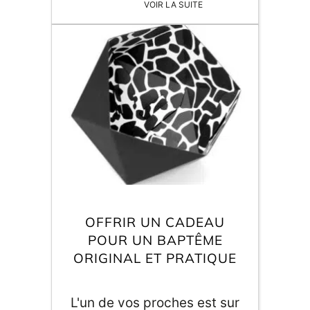
VOIR LA SUITE
Fête des Mères, fêtée le 7
juin cette année, qui
approche à grands pas. Et
il n'est pas toujours facile
de repérer le cadeau idéal !
Alors comment trouver une
idée cadeau qui plaira à
tous les coups ? Gaston le
Raton vous partage ses
meilleurs idées !
OFFRIR UN CADEAU
POUR UN BAPTÊME
ORIGINAL ET PRATIQUE
L'un de vos proches est sur