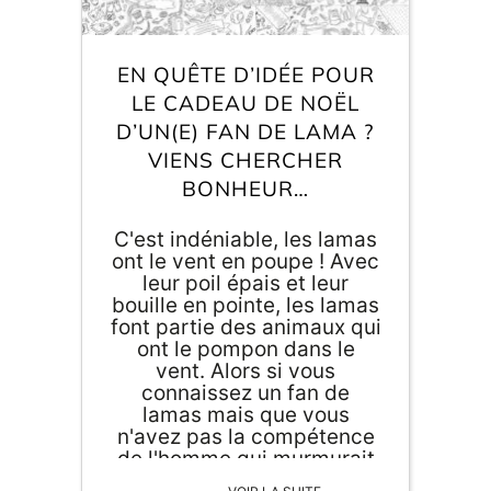
EN QUÊTE D’IDÉE POUR
LE CADEAU DE NOËL
D’UN(E) FAN DE LAMA ?
VIENS CHERCHER
ORIGAMI 3D
BONHEUR…
DÉCORATIONS
C'est indéniable, les lamas
ont le vent en poupe ! Avec
leur poil épais et leur
FAMILLE & ENFANTS
bouille en pointe, les lamas
font partie des animaux qui
PAPETERIE
ont le pompon dans le
vent. Alors si vous
connaissez un fan de
IDÉES CADEAUX
lamas mais que vous
n'avez pas la compétence
OBJETS PERSONNALISÉS
de l'homme qui murmurait
à l'oreille des lamas,
VOIR LA SUITE