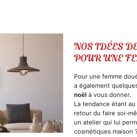
NOS IDÉES D
POUR UNE F
Pour une femme douée
a également quelque
noël
à vous donner.
La tendance étant au
retour du faire soi-m
un atelier qui lui perm
cosmétiques maison ?