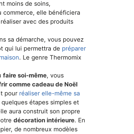
t moins de soins,
u commerce, elle bénéficiera
 réaliser avec des produits
dans sa démarche, vous pouvez
ot qui lui permettra de
préparer
 maison
. Le genre Thermomix
u
faire soi-même
, vous
frir comme cadeau de Noël
it pour
réaliser elle-même sa
n quelques étapes simples et
lle aura construit son propre
votre
décoration intérieure
. En
papier, de nombreux modèles