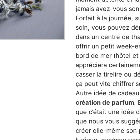
jamais avez-vous so
Forfait à la journée
soin, vous pouvez dé
dans un centre de tha
offrir un petit week-
bord de mer (hôtel et 
appréciera certainemen
casser la tirelire ou d
ça peut vite chiffrer 
Autre idée de cadea
création de parfum
. 
que c’était une idée 
que nous vous suggéro
créer elle-même son p
ludique, madame resso