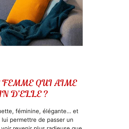
 FEMME QUI AIME
N D’ELLE ?
ette, féminine, élégante… et
r lui permettre de passer un
voir revenir plus radieuse que