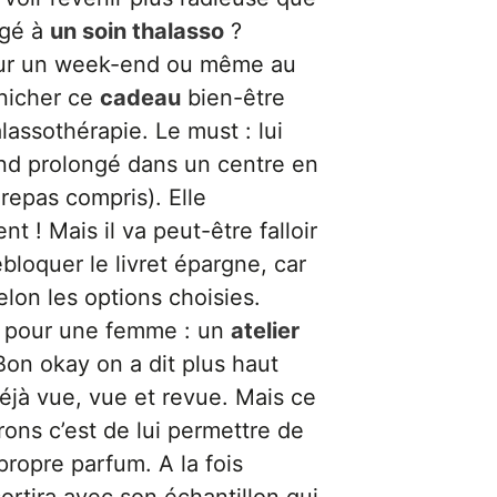
ngé à
un soin thalasso
?
, sur un week-end ou même au
nicher ce
cadeau
bien-être
lassothérapie. Le must : lui
end prolongé dans un centre en
repas compris). Elle
t ! Mais il va peut-être falloir
ébloquer le livret épargne, car
selon les options choisies.
u pour une femme : un
atelier
Bon okay on a dit plus haut
déjà vue, vue et revue. Mais ce
ns c’est de lui permettre de
ropre parfum. A la fois
rtira avec son échantillon qui