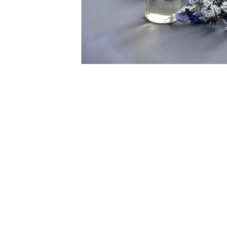
ORIGAMI 3D
DÉCORATIONS
FAMILLE & ENFANTS
PAPETERIE
IDÉES CADEAUX
OBJETS PERSONNALISÉS