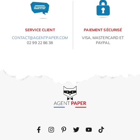
Inscri
m
vous
ORIGAMI 3D
d
p
DÉCORATIONS
SERVICE CLIENT
PAIEMENT SÉCURISÉ
CONTACT@AGENTPAPER.COM
VISA, MASTERCARD ET
FAMILLE & ENFANTS
02 99 22 86 38
PAYPAL
PAPETERIE
IDÉES CADEAUX
OBJETS PERSONNALISÉS