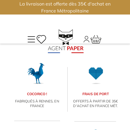
La livraison est offerte dès 35€ d'achat en
×
×
Please select Taxonomy from specific CAF Filter. It is
France Métropolitaine
required to properly work for your Filter.
M
CO
Déjà
inscri
?
Conne
vous
COCORICO !
FRAIS DE PORT
FABRIQUÉS À RENNES, EN
OFFERTS À PARTIR DE 35€
FRANCE
D'ACHAT EN FRANCE MÉT.
Nouv
J'
ou
?
m