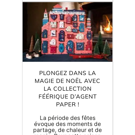
E
va
m
d
je
re
av
PLONGEZ DANS LA
pr
co
MAGIE DE NOËL AVEC
d
LA COLLECTION
la
po
FÉÉRIQUE D’AGENT
d
PAPER !
co
.
La période des fêtes
évoque des moments de
partage, de chaleur et de