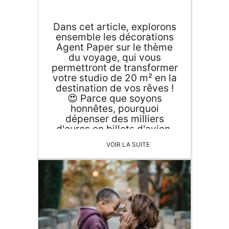
Dans cet article, explorons
ensemble les décorations
Agent Paper sur le thème
du voyage, qui vous
permettront de transformer
votre studio de 20 m² en la
destination de vos rêves !
😍 Parce que soyons
honnêtes, pourquoi
dépenser des milliers
d'euros en billets d'avion,
en nourriture et dans la
VOIR LA SUITE
location d'un bivouac dans
les landes irlandaises
quand on peut se suffire
d'une bougie senteur
mashed potatos et d'un joli
poster graphique ? Ladies
and Gentlemen, veillez
accrochez vos ceintures