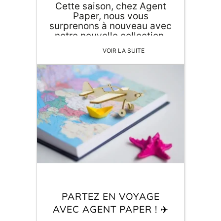
Cette saison, chez Agent
Paper, nous vous
surprenons à nouveau avec
notre nouvelle collection.
En vedette, notre plateau
VOIR LA SUITE
de jeu 4-en-1 qui promet
des heures […]
PARTEZ EN VOYAGE
AVEC AGENT PAPER ! ✈️