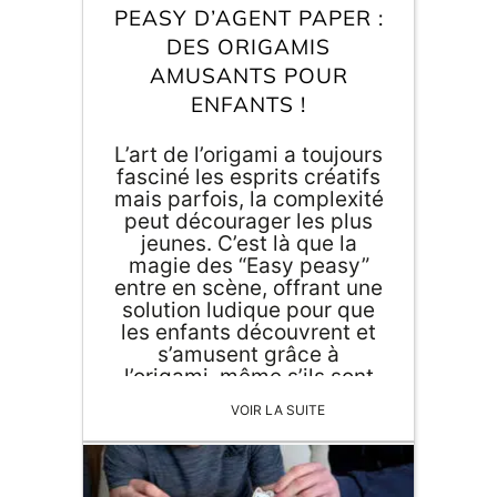
PEASY D’AGENT PAPER :
DES ORIGAMIS
AMUSANTS POUR
ENFANTS !
L’art de l’origami a toujours
fasciné les esprits créatifs
mais parfois, la complexité
peut décourager les plus
jeunes. C’est là que la
magie des “Easy peasy”
entre en scène, offrant une
solution ludique pour que
les enfants découvrent et
s’amusent grâce à
l’origami, même s’ils sont
débutants. Qu’est-ce que
VOIR LA SUITE
les Easy Peasy ? Les Easy
[…]