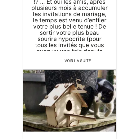
!? … Et oui les amis, après
plusieurs mois à accumuler
les invitations de mariage,
le temps est venu d’enfiler
votre plus belle tenue ! De
sortir votre plus beau
sourire hypocrite (pour
tous les invités que vous
avez vu une fois depuis
2012 et dont vous avez
VOIR LA SUITE
oublié et le nom et la
fonction ! 😰☺️) Et surtout
ne pas oublier le cadeau
pour les mariés ! Le cadeau
de mariage… le … MINCE !
VOUS AVEZ ZAPPÉ LE
CADEAU DE MARIAGE ??!
Pas d'inquiétude ! Agent
Paper est là pour vous et
déborde d'idées de
cadeaux de mariage made
in France pour vous sauver
! 🇫🇷🤩