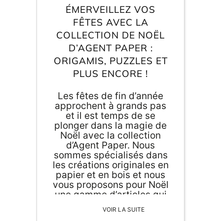
Inscri
ÉMERVEILLEZ VOS
m
vous
d
FÊTES AVEC LA
p
COLLECTION DE NOËL
D’AGENT PAPER :
ORIGAMIS, PUZZLES ET
PLUS ENCORE !
Les fêtes de fin d’année
approchent à grands pas
et il est temps de se
plonger dans la magie de
Noël avec la collection
d’Agent Paper. Nous
sommes spécialisés dans
les créations originales en
papier et en bois et nous
vous proposons pour Noël
une gamme d’articles qui
vont vous enchanter et
VOIR LA SUITE
pour tous les […]