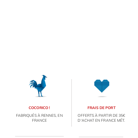
articles
et d’opter pour l'excuse du
“non mais c’est une fête
commerciale la Saint-
Valentin de toute façon” …
à d’autres Patrice, on sait
tous que tu préfères
dépenser dans la bonne
bouteille.... d'eau que dans
un bouquet de 1000 roses
pour Madame. Et pour ça,
on ne te félicite PAS !
COCORICO !
FRAIS DE PORT
FABRIQUÉS À RENNES, EN
OFFERTS À PARTIR DE 35€
FRANCE
D'ACHAT EN FRANCE MÉT.