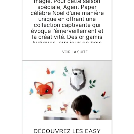
magie. Pour cette saison
spéciale, Agent Paper
célèbre Noël d’une manière
unique en offrant une
collection captivante qui
évoque l’émerveillement et
la créativité. Des origamis
ludiques, aux jeux en bois
élégants, plongeons dans
VOIR LA SUITE
cet univers
enchanteresque conçu
pour égayer votre intérieur.
Notre […]
DÉCOUVREZ LES EASY