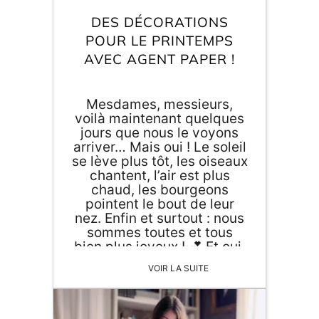
DES DÉCORATIONS
POUR LE PRINTEMPS
ORIGAMI 3D
AVEC AGENT PAPER !
DÉCORATIONS
Mesdames, messieurs,
voilà maintenant quelques
FAMILLE & ENFANTS
jours que nous le voyons
arriver… Mais oui ! Le soleil
PAPETERIE
se lève plus tôt, les oiseaux
chantent, l’air est plus
chaud, les bourgeons
IDÉES CADEAUX
pointent le bout de leur
nez. Enfin et surtout : nous
OBJETS PERSONNALISÉS
sommes toutes et tous
bien plus joyeux ! 💕 Et oui,
vous l’aurez compris : le
VOIR LA SUITE
printemps is BACK ! Fini les
3000 couches de
vêtements, les mains
gelées, le CHAUFFAGE à