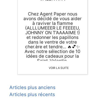
Chez Agent Paper nous
avons décidé de vous aider
à raviver la flamme
(ALLLUMEEER LE FEEEEU,
JOHNNY ON T'AAAAIME !)
et redonner les papillons
dans le ventre de votre
cher.ère et tendre... 🔥💕✨
Avec notre sélection de 10
idées de cadeaux pour la
Saint-Valentin,
reconquérissez...
VOIR LA SUITE
reconquérez... reconqu-...
bref, re-péchotez l'élu de
votre coeur ! Le 14 février
approche, il est temps de
Navigation
Articles plus anciens
savoir si vous êtes THE
couple of the year ou celui
Articles plus récents
des
qui a décidé d'éteindre la
flamme il y a 3 ans de cela