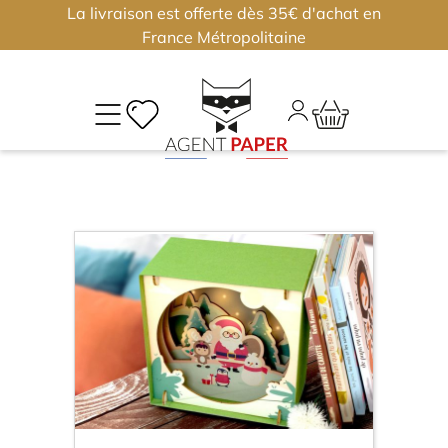
La livraison est offerte dès 35€ d'achat en
×
×
France Métropolitaine
M
CO
Déjà
inscri
?
Conne
vous
Nouv
J'
ou
?
m