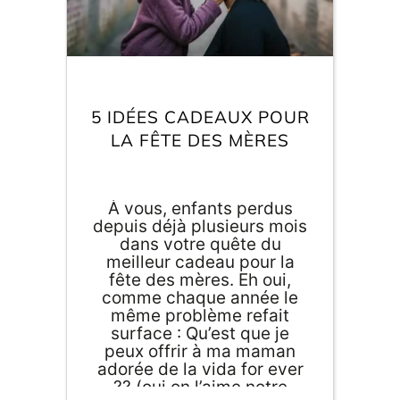
car nous allons vous
emmener dans un monde
où le passeport est
optionnel et où les
souvenirs de voyage sont
tous made in France ! 🌍
5 IDÉES CADEAUX POUR
LA FÊTE DES MÈRES
À vous, enfants perdus
depuis déjà plusieurs mois
dans votre quête du
meilleur cadeau pour la
fête des mères. Eh oui,
comme chaque année le
même problème refait
surface : Qu’est que je
peux offrir à ma maman
adorée de la vida for ever
?? (oui on l’aime notre