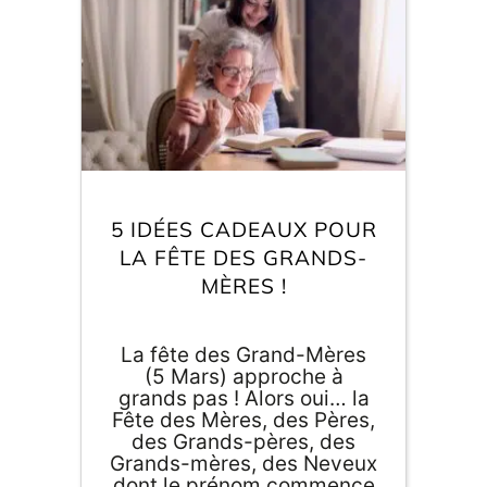
333 centimes d'euros la
minute et : BONJOUR LES
ÉCONOMIES !!! Comme on
aime beaucoup le
printemps, chez Agent
Paper nous avons décidé
de l’accueillir comme il se
doit avec une sélection de
produits qui vous
donneront envie de
5 IDÉES CADEAUX POUR
bourgeonner ! Décorer,
LA FÊTE DES GRANDS-
planter, porter… bref
pensez printemps, vivez le
MÈRES !
printemps, soyez le
printemps ! 🌷🐥🌱
La fête des Grand-Mères
(5 Mars) approche à
grands pas ! Alors oui… la
Fête des Mères, des Pères,
des Grands-pères, des
Grands-mères, des Neveux
dont le prénom commence