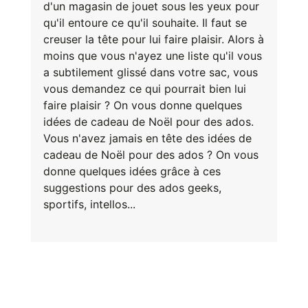
d'un magasin de jouet sous les yeux pour
qu'il entoure ce qu'il souhaite. Il faut se
creuser la tête pour lui faire plaisir. Alors à
moins que vous n'ayez une liste qu'il vous
a subtilement glissé dans votre sac, vous
E
vous demandez ce qui pourrait bien lui
va
m
faire plaisir ? On vous donne quelques
d
idées de cadeau de Noël pour des ados.
je
Vous n'avez jamais en tête des idées de
re
av
cadeau de Noël pour des ados ? On vous
pr
donne quelques idées grâce à ces
co
suggestions pour des ados geeks,
d
la
sportifs, intellos...
po
d
co
.