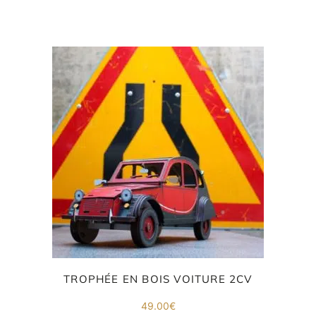
co
.
TROPHÉE EN BOIS VOITURE 2CV
49.00
€