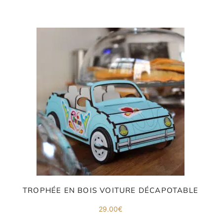
E
va
m
d
je
re
av
pr
co
TROPHÉE EN BOIS VOITURE DÉCAPOTABLE
d
la
po
29.00
€
d