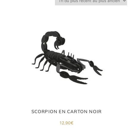
Inscri
ou
vous
m
m
d
p
SCORPION EN CARTON NOIR
12.90
€