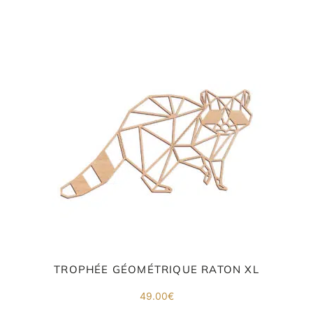
E
va
m
d
je
re
av
pr
co
TROPHÉE GÉOMÉTRIQUE RATON XL
d
la
po
49.00
€
d