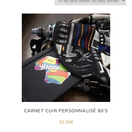
Inscri
ou
vous
m
m
d
p
CARNET CUIR PERSONNALISÉ 80’S
30.00
€