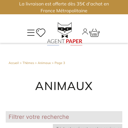
La livraison est offerte dès 35€ d'achat en
×
×
France Métropolitaine
M
CO
Déjà
Accueil
> Thèmes >
Animaux
> Page 3
inscri
?
ANIMAUX
Conne
vous
Nouv
Filtrer votre recherche
?
J'