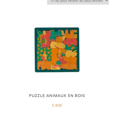
Inscri
ou
vous
m
m
d
p
PUZZLE ANIMAUX EN BOIS
5.90
€