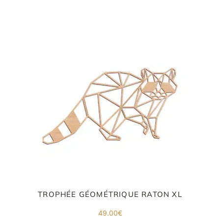
va
m
d
je
re
av
pr
co
d
la
po
d
co
.
TROPHÉE GÉOMÉTRIQUE RATON XL
49.00
€