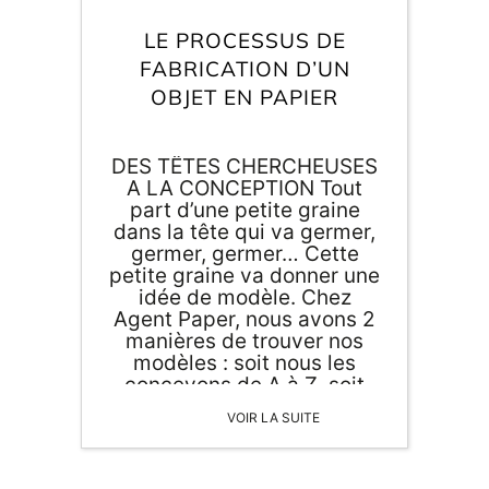
Inscri
m
vous
LE PROCESSUS DE
d
FABRICATION D’UN
p
OBJET EN PAPIER
DES TÊTES CHERCHEUSES
A LA CONCEPTION Tout
part d’une petite graine
dans la tête qui va germer,
germer, germer… Cette
petite graine va donner une
idée de modèle. Chez
Agent Paper, nous avons 2
manières de trouver nos
modèles : soit nous les
concevons de A à Z, soit
nous achetons le modèle à
VOIR LA SUITE
un […]