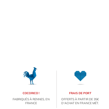
E
va
m
d
je
re
av
ORIGAMI 3D
pr
co
d
DÉCORATIONS
la
po
d
FAMILLE & ENFANTS
co
.
COCORICO !
FRAIS DE PORT
PAPETERIE
FABRIQUÉS À RENNES, EN
OFFERTS À PARTIR DE 35€
FRANCE
D'ACHAT EN FRANCE MÉT.
IDÉES CADEAUX