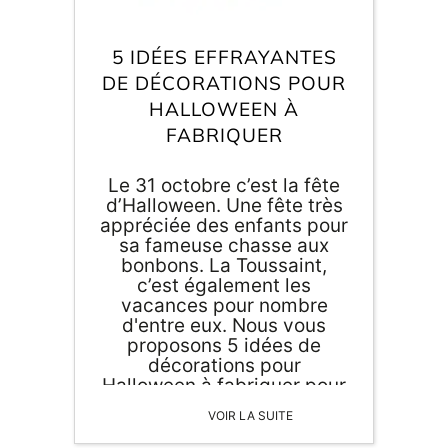
Inscri
m
vous
d
5 IDÉES EFFRAYANTES
p
DE DÉCORATIONS POUR
HALLOWEEN À
FABRIQUER
Le 31 octobre c’est la fête
d’Halloween. Une fête très
appréciée des enfants pour
sa fameuse chasse aux
bonbons. La Toussaint,
c’est également les
vacances pour nombre
d'entre eux. Nous vous
proposons 5 idées de
décorations pour
Halloween à fabriquer pour
occuper vos petits
VOIR LA SUITE
monstres.