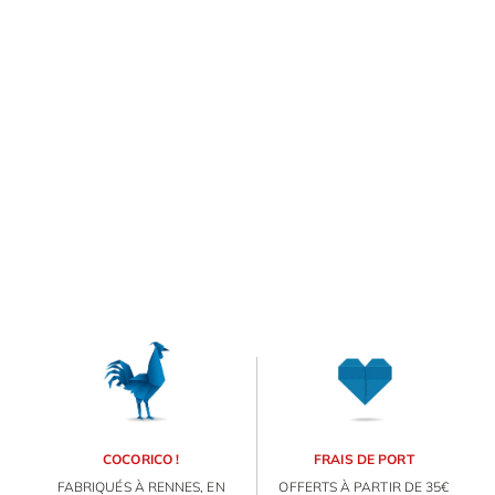
E
va
m
d
je
re
av
pr
co
ORIGAMI 3D
d
la
DÉCORATIONS
po
d
co
FAMILLE & ENFANTS
.
PAPETERIE
COCORICO !
FRAIS DE PORT
FABRIQUÉS À RENNES, EN
OFFERTS À PARTIR DE 35€