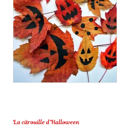
ORIGAMI 3D
DÉCORATIONS
FAMILLE & ENFANTS
PAPETERIE
IDÉES CADEAUX
OBJETS PERSONNALISÉS
La citrouille d’Halloween