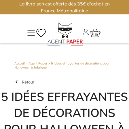
La livraison est offerte dès 35€ d'achat en
×
×
France Métropolitaine
M
CO
Déjà
Accueil
>
Agent Paper
> 5 idées effrayantes de décorations pour
Halloween à fabriquer
inscri
?
Retour
Conne
vous
5 IDÉES EFFRAYANTES
DE DÉCORATIONS
Nouv
J'
ou
?
POUR HALLOWEEN À
m