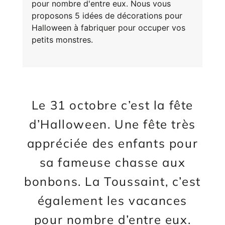
pour nombre d'entre eux. Nous vous
proposons 5 idées de décorations pour
Halloween à fabriquer pour occuper vos
petits monstres.
E
va
m
d
je
Le 31 octobre c’est la fête
re
av
pr
d’Halloween. Une fête très
co
d
appréciée des enfants pour
la
po
sa fameuse chasse aux
d
co
bonbons. La Toussaint, c’est
.
également les vacances
pour nombre d’entre eux.