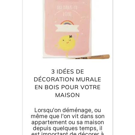
une touche de convivialité
à ton petit chez toi !
E
va
m
d
je
re
av
3 IDÉES DE
pr
co
DÉCORATION MURALE
d
EN BOIS POUR VOTRE
la
po
MAISON
d
co
Lorsqu'on déménage, ou
.
même que l'on vit dans son
appartement ou sa maison
depuis quelques temps, il
est important de décorer à