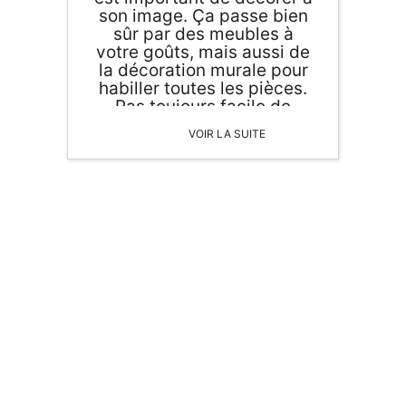
son image. Ça passe bien
sûr par des meubles à
votre goûts, mais aussi de
la décoration murale pour
habiller toutes les pièces.
Pas toujours facile de
trouver des idées de
VOIR LA SUITE
décoration d'intérieur, alors
aujourd'hui, on vous donne
quelques conseils pour
votre déco murale !
ORIGAMI 3D
DÉCORATIONS
FAMILLE & ENFANTS
PAPETERIE
IDÉES CADEAUX