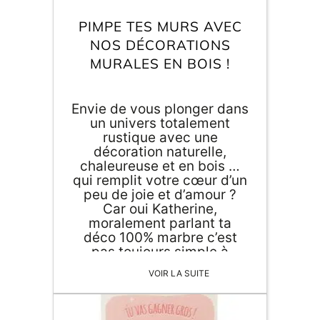
Inscri
m
vous
PIMPE TES MURS AVEC
d
NOS DÉCORATIONS
p
MURALES EN BOIS !
Envie de vous plonger dans
un univers totalement
rustique avec une
décoration naturelle,
chaleureuse et en bois …
qui remplit votre cœur d’un
peu de joie et d’amour ?
Car oui Katherine,
moralement parlant ta
déco 100% marbre c’est
pas toujours simple à
vivre... ça va toi ? Tu veux
VOIR LA SUITE
en parler ? Pimpe tes murs
avec nos décorations
murales en bois et apporte