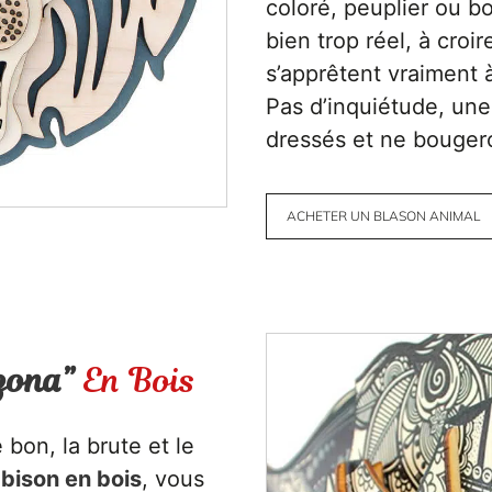
coloré, peuplier ou b
bien trop réel, à cro
s’apprêtent vraiment 
Pas d’inquiétude, une 
dressés et ne bougero
ACHETER UN BLASON ANIMAL
zona”
En Bois
 bon, la brute et le
 bison en bois
, vous