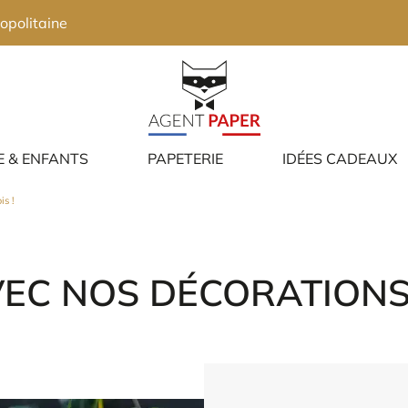
opolitaine
E & ENFANTS
PAPETERIE
IDÉES CADEAUX
is !
VEC NOS DÉCORATIONS 