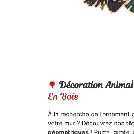
🌳
Décoration Animal
En Bois
À la recherche de l’ornement p
votre mur ? Découvrez nos
tê
géométriques
! Puma, girafe, 