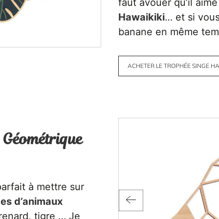
faut avouer qu’il aime
Hawaikiki
… et si vous
banane en même tem
ACHETER LE TROPHÉE SINGE HA
 Géométrique
arfait à mettre sur
tes d’animaux
renard, tigre … Je