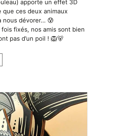
ouleau) apporte un effet 3D
ire que ces deux animaux
à nous dévorer… 😰
fois fixés, nos amis sont bien
nt pas d’un poil ! 🦁🐻