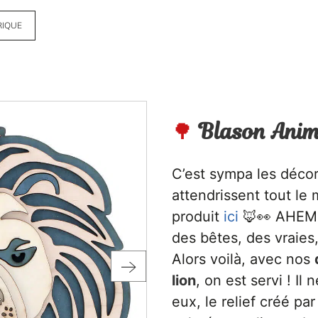
RIQUE
🌳
Blason Anim
C’est sympa les déco
attendrissent tout le
produit
ici
🦊👀 AHEM 
des bêtes, des vraies
Alors voilà, avec nos
lion
, on est servi ! Il
eux, le relief créé pa