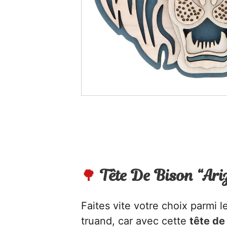
ORIGAMI 3D
DÉCORATIONS
FAMILLE & ENFANTS
PAPETERIE
IDÉES CADEAUX
OBJETS PERSONNALISÉS
🌳
Tête De Bison “Ari
Faites vite votre choix parmi le
truand, car avec cette
tête de