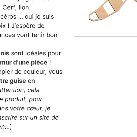
 Cerf, lion
céros … oui je suis
ix ! J’espère de
nces vont tenir bon
ois
sont idéales pour
e mur d’une pièce
!
apier de couleur, vous
tre guise
en
Attention, cela
e produit, pour
ans votre cœur, je
scrire sur un site de
ien…
)