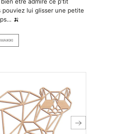
 bien être admiré ce p’tit
 pouviez lui glisser une petite
ps… 🍌
WAIKIKI