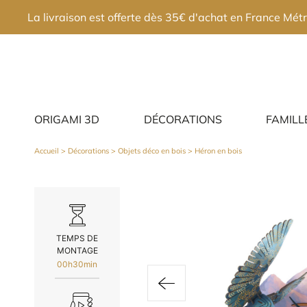
×
La livraison est offerte dès 35€ d'achat en France Métr
ORIGAMI 3D
DÉCORATIONS
FAMILL
Accueil
>
Décorations
>
Objets déco en bois
> Héron en bois
TEMPS DE
MONTAGE
00h30min