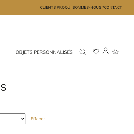
×
CLIENTS PRO
QUI SOMMES-NOUS ?
CONTACT
MON COMPTE
Déjà inscrit ?
Nouveau ?
OBJETS PERSONNALISÉS
Connectez-vous
Inscrivez-vous
IS
J'ai oublié mon mot de passe?
Effacer
JE ME CONNECTE