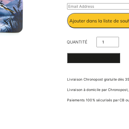
Enter
your
Ajouter dans la liste de sou
email
address
to
QUANTITÉ
join
DE HÉRON
the
AJOUTER AU PANIER
EN BOIS
waitlist
for
Livraison Chronopost gratuite dès 35
this
Livraison à domicile par Chronopost, 
product
Paiements 100% sécurisés par CB o