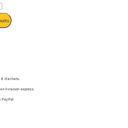
haits
 € d'achats.
en livraison express.
u PayPal