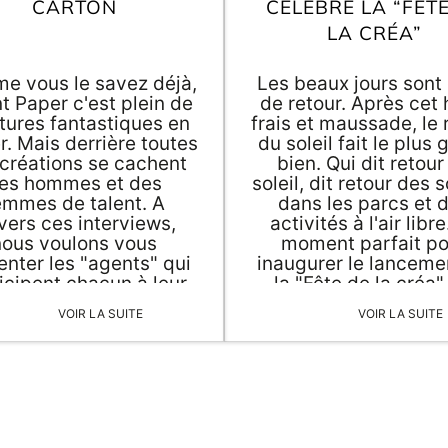
CARTON
CÉLÈBRE LA “FÊT
LA CRÉA”
e vous le savez déjà,
Les beaux jours sont 
t Paper c'est plein de
de retour. Après cet 
tures fantastiques en
frais et maussade, le 
r. Mais derrière toutes
du soleil fait le plus
créations se cachent
bien. Qui dit retour
es hommes et des
soleil, dit retour des s
emmes de talent. A
dans les parcs et 
vers ces interviews,
activités à l'air libre
nous voulons vous
moment parfait po
enter les "agents" qui
inaugurer le lanceme
icipent chacun à leur
la "Fête de la créa"
le à la décoration et la
évènement qui célèb
VOIR LA SUITE
VOIR LA SUITE
peterie de demain.
décoration en pap
ourd'hui, venez à la
originale, mais aussi 
encontre d'Emilie.
les formes d'activi
artistiques et créat
axées sur le papie