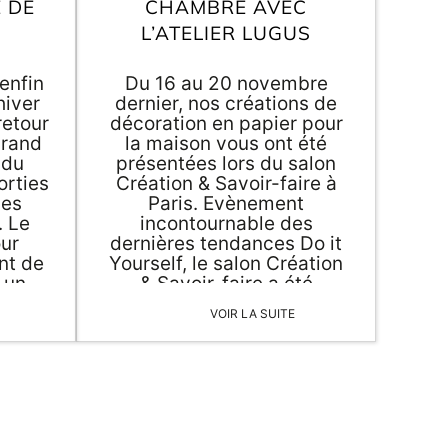
E DE
CHAMBRE AVEC
vous a préparé une petite
L’ATELIER LUGUS
sélection.
enfin
Du 16 au 20 novembre
hiver
dernier, nos créations de
retour
décoration en papier pour
 grand
la maison vous ont été
 du
présentées lors du salon
orties
Création & Savoir-faire à
des
Paris. Evènement
. Le
incontournable des
ur
dernières tendances Do it
nt de
Yourself, le salon Création
, un
& Savoir-faire a été
re la
l'occasion pour Agent
VOIR LA SUITE
ier
Paper de partir à la
toutes
rencontre des amateurs du
tés
DIY et de leur présenter
ives
notre collection de
r.
décoration en papier et de
papeterie originale.