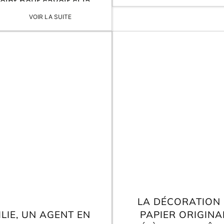
oint pour savoir si la
original pour Noël 
ation originale à faire
comptez-vous offri
VOIR LA SUITE
-même était devenue
tendance.
LA DÉCORATION
ILIE, UN AGENT EN
PAPIER ORIGINA