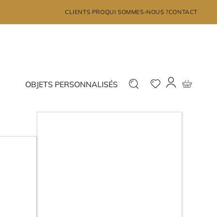
×
CLIENTS PRO
QUI SOMMES-NOUS ?
CONTACT
MON COMPTE
Déjà inscrit ?
Nouveau ?
OBJETS PERSONNALISÉS
Connectez-vous
Inscrivez-vous
J'ai oublié mon mot de passe?
JE ME CONNECTE