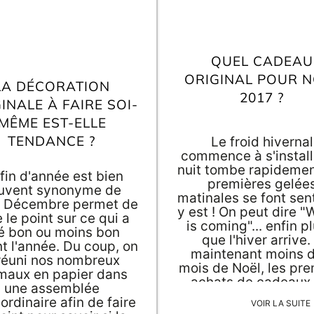
QUEL CADEAU
ORIGINAL POUR N
LA DÉCORATION
2017 ?
INALE À FAIRE SOI-
MÊME EST-ELLE
TENDANCE ?
Le froid hivernal
commence à s'installe
nuit tombe rapidemen
fin d'année est bien
premières gelée
uvent synonyme de
matinales se font sent
n. Décembre permet de
y est ! On peut dire "
e le point sur ce qui a
is coming"... enfin p
é bon ou moins bon
que l'hiver arrive.
t l'année. Du coup, on
maintenant moins d
réuni nos nombreux
mois de Noël, les pre
maux en papier dans
achats de cadeaux 
une assemblée
commencé. Alors pou
ordinaire afin de faire
VOIR LA SUITE
proches, quel cad