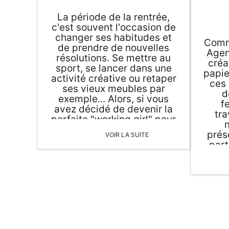
PAPETERIE
La période de la rentrée,
c'est souvent l'occasion de
IDÉES CADEAUX
changer ses habitudes et
Comm
de prendre de nouvelles
Agen
résolutions. Se mettre au
créa
OBJETS PERSONNALISÉS
sport, se lancer dans une
papie
activité créative ou retaper
ces 
ses vieux meubles par
d
exemple... Alors, si vous
f
avez décidé de devenir la
tra
parfaite "working girl" pour
organiser votre quotidien
prés
VOIR LA SUITE
en toute sérénité,
part
découvrez notre gamme de
échel
papeterie originale pour la
pa
rentrée.
Auj
r