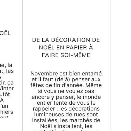
OËL
DE LA DÉCORATION DE
NOËL EN PAPIER À
FAIRE SOI-MÊME
r, la
t, les
Novembre est bien entamé
s
et il faut (déjà) penser aux
ir, ça
fêtes de fin d'année. Même
Winter
si vous ne voulez pas
lutôt
encore y penser, le monde
 A
entier tente de vous le
'un
rappeler : les décorations
miers
lumineuses de rues sont
ont
installées, les marchés de
r vos
Noël s'installent, les
eau