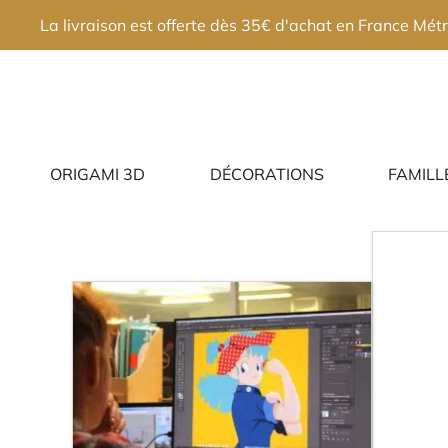
×
La livraison est offerte dès 35€ d'achat en France Métr
ORIGAMI 3D
DÉCORATIONS
FAMILL