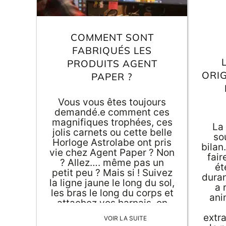
COMMENT SONT
FABRIQUÉS LES
PRODUITS AGENT
ORIG
PAPER ?
Vous vous êtes toujours
demandé.e comment ces
magnifiques trophées, ces
La 
jolis carnets ou cette belle
so
Horloge Astrolabe ont pris
bila
vie chez Agent Paper ? Non
fair
? Allez…. même pas un
ét
petit peu ? Mais si ! Suivez
duran
la ligne jaune le long du sol,
a 
les bras le long du corps et
ani
attachez vos harnais, on
vous emmène faire une
extra
VOIR LA SUITE
balade virtuelle en 7