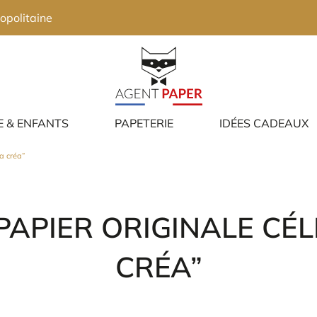
opolitaine
E & ENFANTS
PAPETERIE
IDÉES CADEAUX
a créa”
APIER ORIGINALE CÉL
CRÉA”