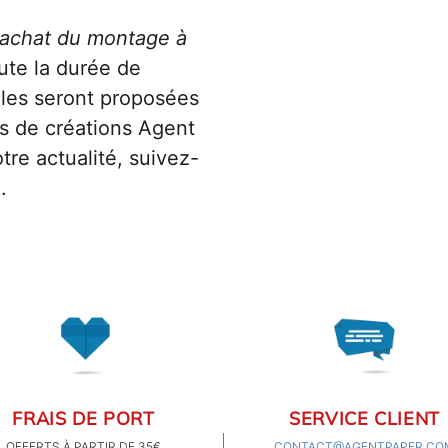
r, achat du montage à
te la durée de
ales seront proposées
es de créations Agent
tre actualité, suivez-
k
.
FRAIS DE PORT
SERVICE CLIENT
OFFERTS À PARTIR DE 35€
CONTACT@AGENTPAPER.CO