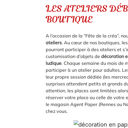
LES ATELIERS DÉ
BOUTIQUE
ORIGAMI 3D
A l’occasion de la “Fête de la créa”, n
ateliers
. Au cœur de nos boutiques, les
DÉCORATIONS
pourront participer à des ateliers et s’
customisation d’objets de
décoration e
FAMILLE & ENFANTS
ludique
. Chaque semaine du mois de ma
participer à un atelier pour adultes. 
PAPETERIE
leur propre session dédiée (les mercre
surprises attendent petits et grands du
IDÉES CADEAUX
attention, les places sont limitées alor
réserver votre place ou celle de votre e
OBJETS PERSONNALISÉS
le magasin Agent Paper (Rennes ou Na
chez vous.