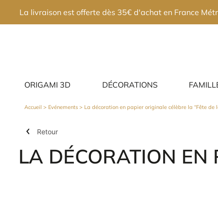
×
La livraison est offerte dès 35€ d'achat en France Métr
ORIGAMI 3D
DÉCORATIONS
FAMILL
Accueil
>
Evénements
> La décoration en papier originale célèbre la “Fête de l
Retour
LA DÉCORATION EN P