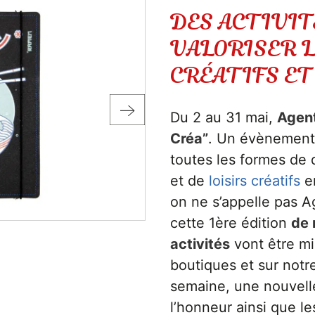
DES ACTIVIT
VALORISER L
CRÉATIFS ET
Du 2 au 31 mai,
Agent
Créa”
. Un évènement 
toutes les formes de 
et de
loisirs créatifs
en
on ne s’appelle pas A
cette 1ère édition
de 
activités
vont être mi
boutiques et sur notr
semaine, une nouvell
l’honneur ainsi que le