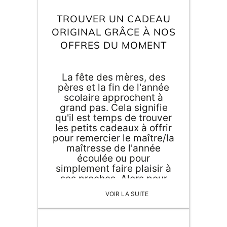
Inscri
m
vous
TROUVER UN CADEAU
d
ORIGINAL GRÂCE À NOS
p
OFFRES DU MOMENT
La fête des mères, des
pères et la fin de l'année
scolaire approchent à
grand pas. Cela signifie
qu'il est temps de trouver
les petits cadeaux à offrir
pour remercier le maître/la
maîtresse de l'année
écoulée ou pour
simplement faire plaisir à
ses proches. Alors pour
vous aider dans votre
VOIR LA SUITE
quête, découvrez nos
offres du moment pour
trouver un cadeau original,