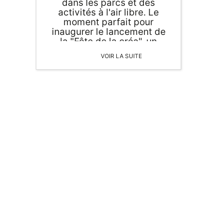
dans les parcs et des
activités à l'air libre. Le
moment parfait pour
inaugurer le lancement de
la "Fête de la créa", un
évènement qui célèbre la
VOIR LA SUITE
décoration en papier
originale, mais aussi toutes
les formes d'activités
artistiques et créatives
axées sur le papier.
ORIGAMI 3D
DÉCORATIONS
FAMILLE & ENFANTS
PAPETERIE
IDÉES CADEAUX