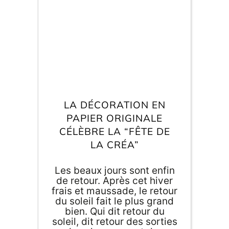
ludique et insolite.
E
va
m
d
je
LA DÉCORATION EN
re
av
PAPIER ORIGINALE
pr
CÉLÈBRE LA “FÊTE DE
co
d
LA CRÉA”
la
po
d
Les beaux jours sont enfin
co
de retour. Après cet hiver
.
frais et maussade, le retour
du soleil fait le plus grand
bien. Qui dit retour du
soleil, dit retour des sorties