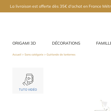
×
La livraison est offerte dès 35€ d'achat en France Métr
ORIGAMI 3D
DÉCORATIONS
FAMILL
Accueil
>
Sans catégorie
> Guirlande de lanternes
TUTO VIDÉO