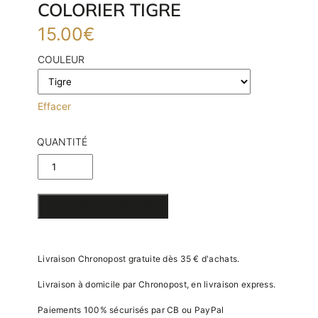
COLORIER TIGRE
15.00
€
COULEUR
Effacer
QUANTITÉ
DE
TROPHÉE
AJOUTER AU PANIER
EASY
PEASY À
Livraison Chronopost gratuite dès 35 € d'achats.
COLORIER
Livraison à domicile par Chronopost, en livraison express.
TIGRE
E
Paiements 100% sécurisés par CB ou PayPal