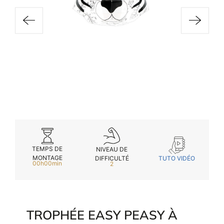
Inscri
ou
vous
m
m
d
p
TEMPS DE
NIVEAU DE
MONTAGE
TUTO VIDÉO
DIFFICULTÉ
00h00min
2
TROPHÉE EASY PEASY À