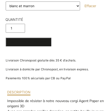
va
Effacer
m
d
je
QUANTITÉ
re
av
DE CORGI
pr
co
EN PAPIER
d
la
AJOUTER AU PANIER
po
d
co
.
Livraison Chronopost gratuite dès 35 € d'achats.
Livraison à domicile par Chronopost, en livraison express.
Paiements 100% sécurisés par CB ou PayPal
DESCRIPTION
Impossible de résister à notre nouveau corgi Agent Paper en
origami 3D