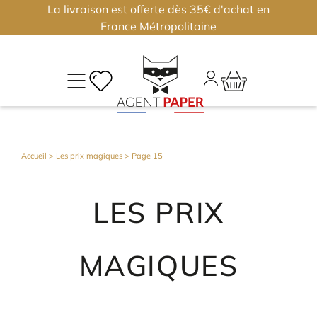
La livraison est offerte dès 35€ d'achat en
×
×
France Métropolitaine
M
CO
Déjà
Accueil
>
Les prix magiques
> Page 15
inscri
?
LES PRIX
Conne
vous
MAGIQUES
Nouv
?
J'