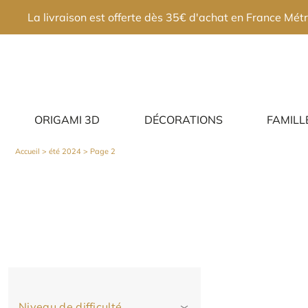
×
La livraison est offerte dès 35€ d'achat en France Métr
ORIGAMI 3D
DÉCORATIONS
FAMILL
Accueil
>
été 2024
> Page 2
Niveau de difficulté