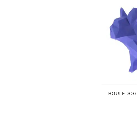
ORIGAMI 3D
DÉCORATIONS
FAMILLE & ENFANTS
BOULEDOGU
PAPETERIE
IDÉES CADEAUX
OBJETS PERSONNALISÉS