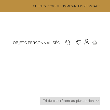
×
CLIENTS PRO
QUI SOMMES-NOUS ?
CONTACT
MON COMPTE
Déjà inscrit ?
Nouveau ?
OBJETS PERSONNALISÉS
Connectez-vous
Inscrivez-vous
J'ai oublié mon mot de passe?
JE ME CONNECTE