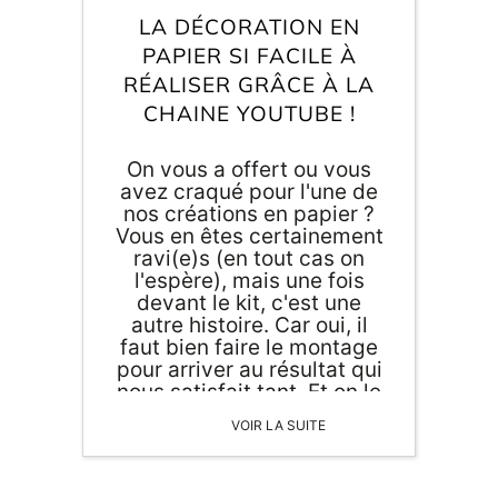
Inscri
m
LA DÉCORATION EN
vous
d
PAPIER SI FACILE À
p
RÉALISER GRÂCE À LA
CHAINE YOUTUBE !
On vous a offert ou vous
avez craqué pour l'une de
nos créations en papier ?
Vous en êtes certainement
ravi(e)s (en tout cas on
l'espère), mais une fois
devant le kit, c'est une
autre histoire. Car oui, il
faut bien faire le montage
pour arriver au résultat qui
nous satisfait tant. Et on le
sait, ce n'est pas l'affaire
VOIR LA SUITE
de tout un chacun d'être
habile de ses doigts.
Rassurez-vous ! La