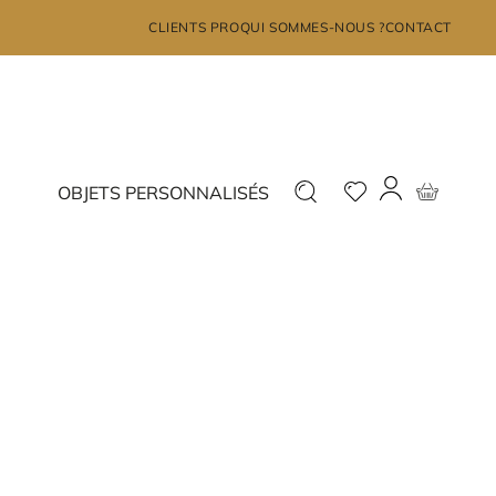
×
CLIENTS PRO
QUI SOMMES-NOUS ?
CONTACT
MON COMPTE
Déjà inscrit ?
Nouveau ?
OBJETS PERSONNALISÉS
Connectez-vous
Inscrivez-vous
J'ai oublié mon mot de passe?
JE ME CONNECTE