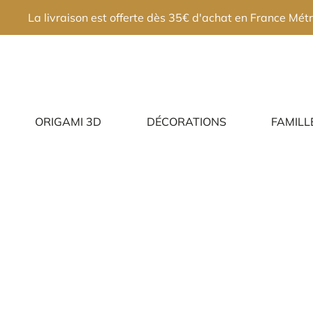
×
La livraison est offerte dès 35€ d'achat en France Métr
ORIGAMI 3D
DÉCORATIONS
FAMILL