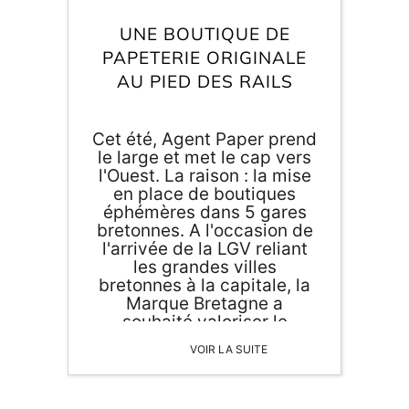
UNE BOUTIQUE DE
PAPETERIE ORIGINALE
AU PIED DES RAILS
Cet été, Agent Paper prend
le large et met le cap vers
l'Ouest. La raison : la mise
en place de boutiques
éphémères dans 5 gares
bretonnes. A l'occasion de
l'arrivée de la LGV reliant
les grandes villes
bretonnes à la capitale, la
Marque Bretagne a
souhaité valoriser le
savoir-faire breton. Ainsi
VOIR LA SUITE
notre boutique de
papeterie originale
s'associe à d'autres