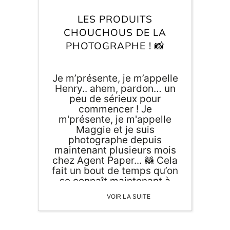
Inscri
m
vous
LES PRODUITS
d
CHOUCHOUS DE LA
p
PHOTOGRAPHE ! 📸
Je m’présente, je m’appelle
Henry.. ahem, pardon… un
peu de sérieux pour
commencer ! Je
m'présente, je m'appelle
Maggie et je suis
photographe depuis
maintenant plusieurs mois
chez Agent Paper... 🦝 Cela
fait un bout de temps qu’on
se connaît maintenant à
travers les photos de
VOIR LA SUITE
produits … je m'étais
promis de ne pas pleurer,
c’est difficile ! 😭 J’ai eu