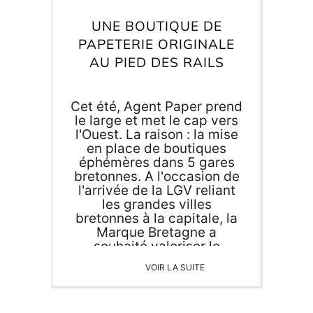
Inscri
m
vous
UNE BOUTIQUE DE
d
PAPETERIE ORIGINALE
p
AU PIED DES RAILS
Cet été, Agent Paper prend
le large et met le cap vers
l'Ouest. La raison : la mise
en place de boutiques
éphémères dans 5 gares
bretonnes. A l'occasion de
l'arrivée de la LGV reliant
les grandes villes
bretonnes à la capitale, la
Marque Bretagne a
souhaité valoriser le
savoir-faire breton. Ainsi
VOIR LA SUITE
notre boutique de
papeterie originale
s'associe à d'autres