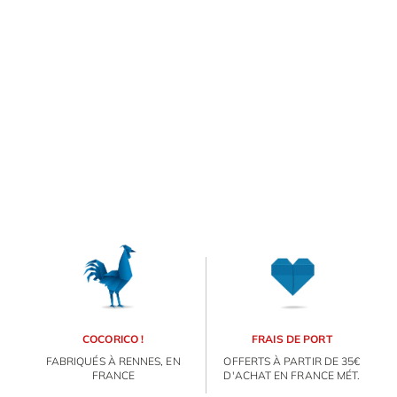
marques bretonnes pour
une opération unique qui
se déroulera tout l'été.
E
va
m
d
je
re
av
ORIGAMI 3D
pr
co
d
DÉCORATIONS
la
po
d
FAMILLE & ENFANTS
co
.
COCORICO !
FRAIS DE PORT
PAPETERIE
FABRIQUÉS À RENNES, EN
OFFERTS À PARTIR DE 35€
FRANCE
D'ACHAT EN FRANCE MÉT.
IDÉES CADEAUX